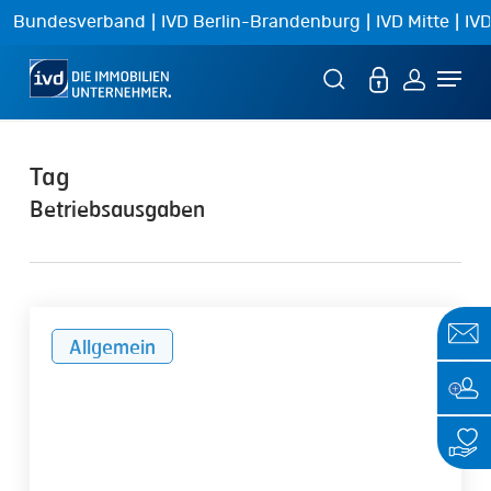
Skip
|
|
|
Bundesverband
IVD Berlin-Brandenburg
IVD Mitte
IVD
to
Menu
main
content
Tag
Betriebsausgaben
Nachweis
Allgemein
der
Bewirtungskosten