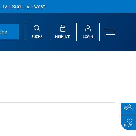
|
|
IVD Süd
IVD West
den
Menu
SUCHE
MEIN IVD
LOGIN