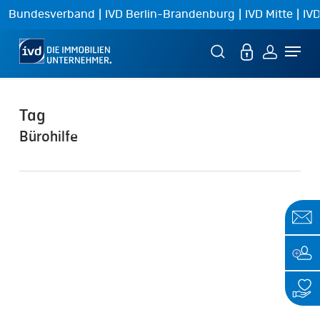
Skip
|
|
|
Bundesverband
IVD Berlin-Brandenburg
IVD Mitte
IVD
to
Menu
main
content
Tag
Bürohilfe