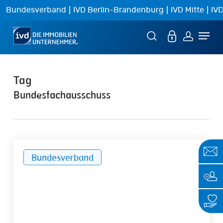
Skip
|
|
|
Bundesverband
IVD Berlin-Brandenburg
IVD Mitte
IVD
to
Menu
main
content
Tag
Bundesfachausschuss
Politische
Bundesverband
Forderungen
der
Immobiliensachverständigen
zur
Bundestagswahl