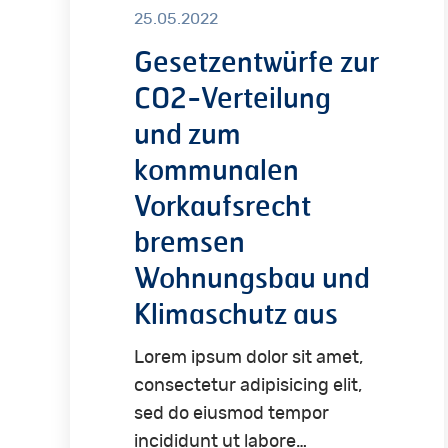
25.05.2022
Verteilung
Gesetzentwürfe zur
und
zum
CO2-Verteilung
kommunalen
und zum
Vorkaufsrecht
kommunalen
bremsen
Wohnungsbau
Vorkaufsrecht
und
bremsen
Klimaschutz
Wohnungsbau und
aus
Klimaschutz aus
Lorem ipsum dolor sit amet,
consectetur adipisicing elit,
sed do eiusmod tempor
incididunt ut labore…