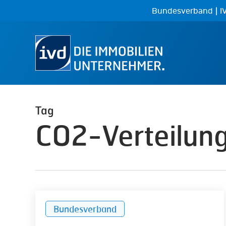
Skip
|
Bundesverband
I
to
main
content
Tag
CO2-Verteilun
Gesetzentwürfe
Bundesverband
zur
CO2-