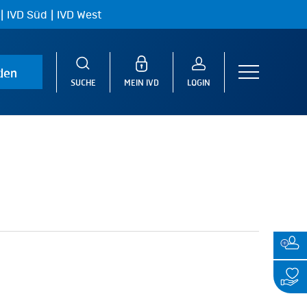
|
|
IVD Süd
IVD West
den
Menu
SUCHE
MEIN IVD
LOGIN