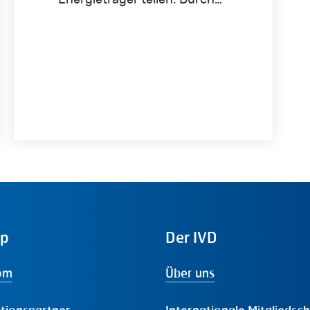
Energieträger teilen. Durch…
ap
Der
IVD
om
Über uns
tionspartner
Internationale Mitgliedsc