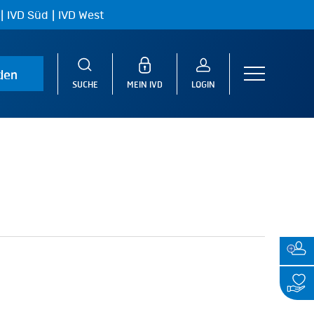
|
|
IVD Süd
IVD West
den
Menu
SUCHE
MEIN IVD
LOGIN