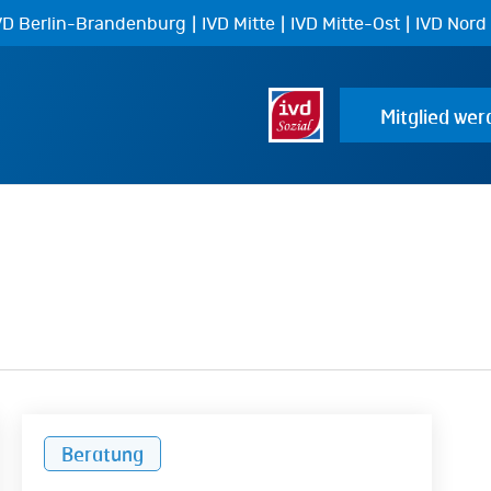
|
|
|
VD Berlin-Brandenburg
IVD Mitte
IVD Mitte-Ost
IVD Nord
Mitglied wer
Aufteilung
Beratung
der
CO2-