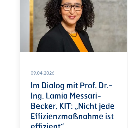
Prof.
Dr.-
Ing.
Lamia
Messari-
Becker,
KIT:
„Nicht
jede
09.04.2026
Effizienzmaßnahme
Im Dialog mit Prof. Dr.-
ist
Ing. Lamia Messari-
effizient“
Becker, KIT: „Nicht jede
Effizienzmaßnahme ist
effizient“