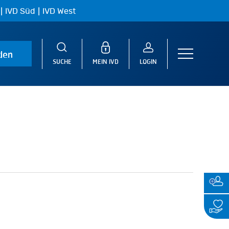
|
|
IVD Süd
IVD West
den
Menu
SUCHE
MEIN IVD
LOGIN