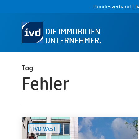
Skip
|
Bundesverband
I
to
main
content
Tag
Fehler
Wohnungskauf:
IVD West
5
Tipps