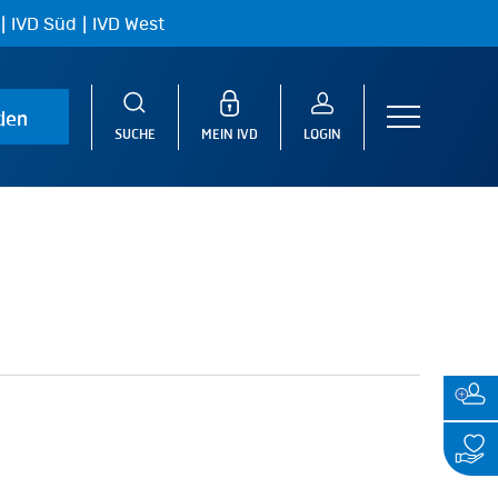
|
|
IVD Süd
IVD West
den
Menu
SUCHE
MEIN IVD
LOGIN