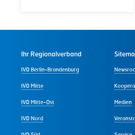
Ihr
Regionalverband
Sitem
IVD Berlin-Brandenburg
Newsro
IVD Mitte
Koopera
IVD Mitte-Ost
Medien
IVD Nord
Veranst
IVD Süd
Service