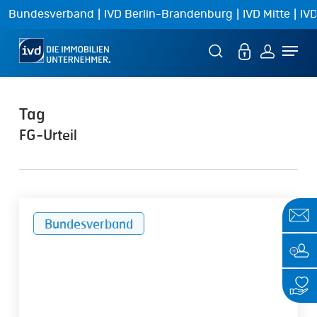
Skip
|
|
|
Bundesverband
IVD Berlin-Brandenburg
IVD Mitte
IVD
to
Menu
main
content
Tag
FG-Urteil
Bewertung
Bundesverband
eines
Mietwohngrundstücks