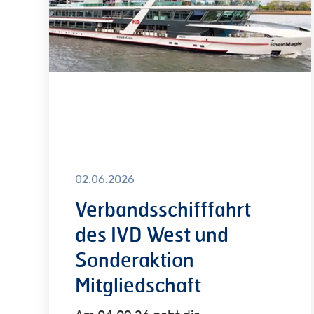
West
und
Sonderaktion
Mitgliedschaft
02.06.2026
Verbandsschifffahrt
des IVD West und
Sonderaktion
Mitgliedschaft