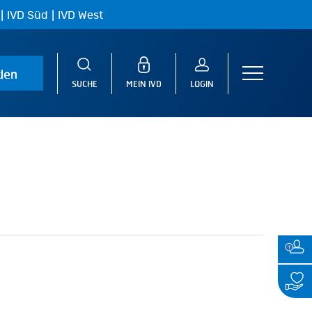
|
|
IVD Süd
IVD West
den
Menu
SUCHE
MEIN IVD
LOGIN