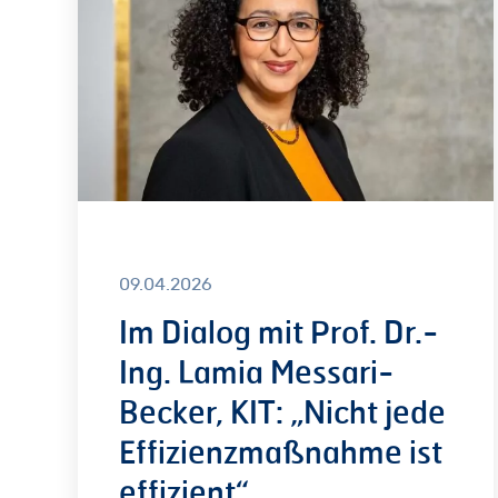
Prof.
Dr.-
Ing.
Lamia
Messari-
Becker,
KIT:
„Nicht
jede
09.04.2026
Effizienzmaßnahme
Im Dialog mit Prof. Dr.-
ist
Ing. Lamia Messari-
effizient“
Becker, KIT: „Nicht jede
Effizienzmaßnahme ist
effizient“