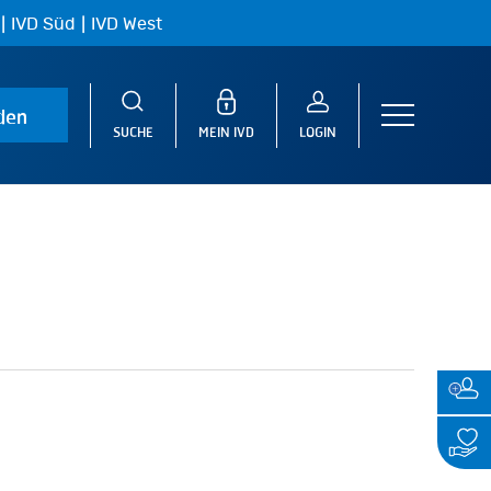
|
|
IVD Süd
IVD West
den
Menu
SUCHE
MEIN IVD
LOGIN