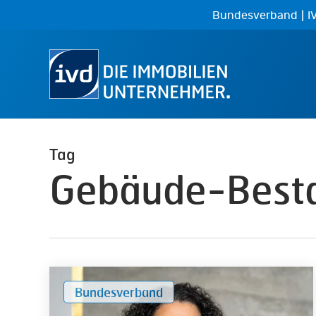
Skip
|
Bundesverband
I
to
main
content
Tag
Gebäude-Best
Im
Bundesverband
Dialog
mit