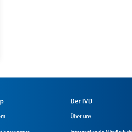
ap
Der
IVD
om
Über uns
tionspartner
Internationale Mitgliedsc