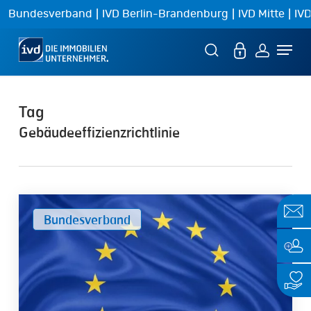
Skip
|
|
|
Bundesverband
IVD Berlin-Brandenburg
IVD Mitte
IVD
to
Menu
main
content
Tag
Gebäudeeffizienzrichtlinie
„Weniger
Bundesverband
ist
mehr
–
und
dann