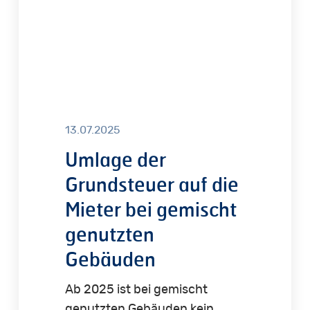
bei
gemischt
genutzten
Gebäuden
13.07.2025
Umlage der
Grundsteuer auf die
Mieter bei gemischt
genutzten
Gebäuden
Ab 2025 ist bei gemischt
genutzten Gebäuden kein