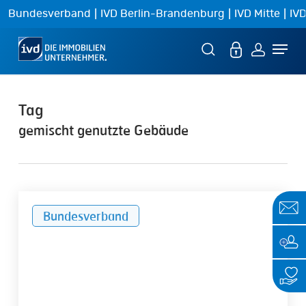
Skip
|
|
|
Bundesverband
IVD Berlin-Brandenburg
IVD Mitte
IVD
to
Menu
main
content
Tag
gemischt genutzte Gebäude
Umlage
Bundesverband
der
Grundsteuer
auf
die
Mieter