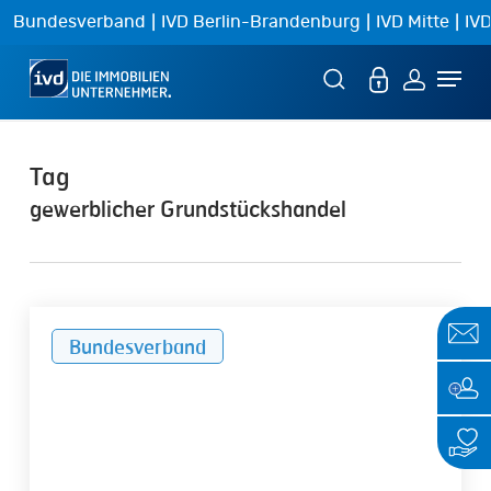
Skip
|
|
|
Bundesverband
IVD Berlin-Brandenburg
IVD Mitte
IVD
to
Menu
main
content
Tag
gewerblicher Grundstückshandel
Gewerblicher
Bundesverband
Grundstückshandel,
bei
Verkäufern,
die
der