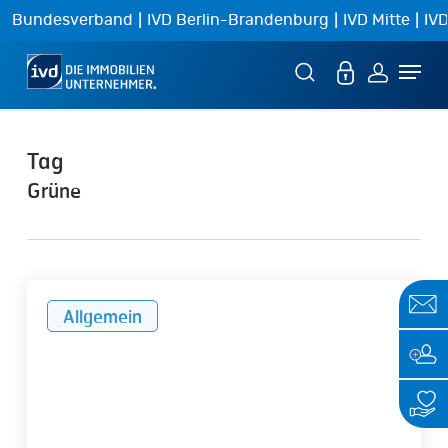
Skip
|
|
|
Bundesverband
IVD Berlin-Brandenburg
IVD Mitte
IVD
to
Menu
main
content
Tag
Grüne
Zusammenfassung
Allgemein
und
Bewertung
der
Wahlprogramme
zur