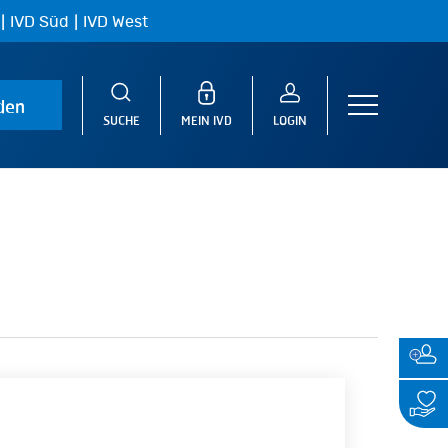
|
|
IVD Süd
IVD West
den
Menu
SUCHE
MEIN IVD
LOGIN
m
H-