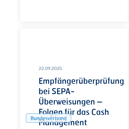
Empfängerüberprüfung
bei
SEPA-
Überweisungen
–
22.09.2025
Folgen
Empfängerüberprüfung
für
das
bei SEPA-
Cash
Überweisungen –
Management
Folgen für das Cash
Bundesverband
Management