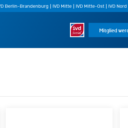
|
|
|
VD Berlin-Brandenburg
IVD Mitte
IVD Mitte-Ost
IVD Nord
Mitglied wer
Allgemeines
IVD
Gleichbehandlungsgesetz:
zu
Handlungsempfehlungen
BG