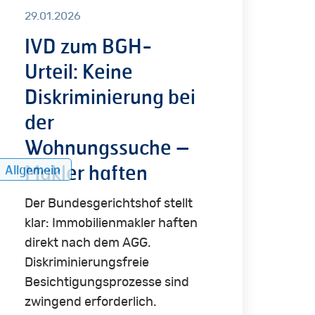
29.01.2026
il:
ne
IVD zum BGH-
kriminierung
Urteil: Keine
Diskriminierung bei
der
hnungssuche
Wohnungssuche –
ler
Makler haften
Allgemein
ten
Der Bundesgerichtshof stellt
klar: Immobilienmakler haften
direkt nach dem AGG.
Diskriminierungsfreie
Besichtigungsprozesse sind
zwingend erforderlich.