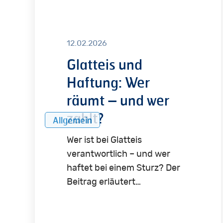
Wer
räumt
–
12.02.2026
und
Glatteis und
wer
Haftung: Wer
zahlt?
räumt – und wer
zahlt?
Allgemein
Wer ist bei Glatteis
verantwortlich – und wer
haftet bei einem Sturz? Der
Beitrag erläutert…