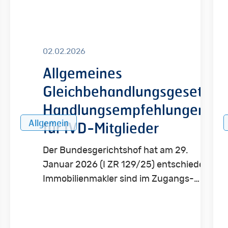
für
Urte
IVD-
Kei
Mitglieder
Dis
02.02.2026
bei
Allgemeines
der
Wo
Gleichbehandlungsgesetz:
–
Handlungsempfehlungen
Mak
Allgemein
für IVD-Mitglieder
haf
Der Bundesgerichtshof hat am 29.
Januar 2026 (I ZR 129/25) entschieden:
Immobilienmakler sind im Zugangs-…