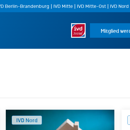
|
|
|
VD Berlin-Brandenburg
IVD Mitte
IVD Mitte-Ost
IVD Nord
Mitglied wer
Krise
Fai
IVD Nord
der
Nac
Immobilienverwalter:
Reg