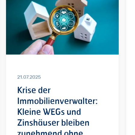
Kleine
für
WEGs
Hau
und
Zinshäuser
bleiben
zunehmend
ohne
Verwaltung
21.07.2025
Krise der
Immobilienverwalter:
Kleine WEGs und
Zinshäuser bleiben
zunehmend ohne