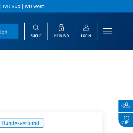
|
|
IVD Süd
IVD West
den
Menu
SUCHE
MEIN IVD
LOGIN
re
Bundesverband
hfolge-
elung