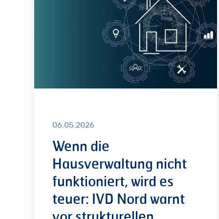
nicht
funktioniert,
wird
es
teuer:
IVD
Nord
warnt
vor
06.05.2026
strukturellen
Wenn die
Risiken
Hausverwaltung nicht
für
funktioniert, wird es
Eigentümer
teuer: IVD Nord warnt
vor strukturellen