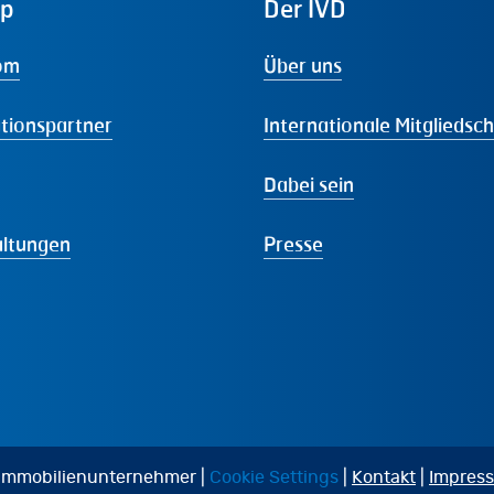
ap
Der
IVD
om
Über uns
tionspartner
Internationale Mitgliedsc
Dabei sein
altungen
Presse
 Immobilienunternehmer |
Cookie Settings
|
Kontakt
|
Impres