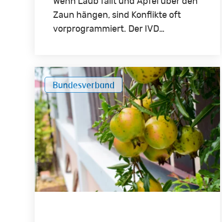
Wenn Laub fällt und Äpfel über den
Zaun hängen, sind Konflikte oft
vorprogrammiert. Der IVD…
Obst
Bundesverband
aus
Nachbars
Garten:
Wem
gehört’s?