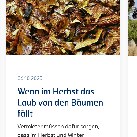
das
un
Laub
Gel
von
spa
den
Bäumen
fällt
06.10.2025
Wenn im Herbst das
Laub von den Bäumen
fällt
Vermieter müssen dafür sorgen,
dass im Herbst und Winter