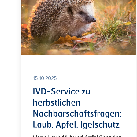
herbstlichen
Nachbarschaftsfragen:
Laub,
Äpfel,
Igelschutz
15.10.2025
IVD-Service zu
herbstlichen
Nachbarschaftsfragen:
Laub, Äpfel, Igelschutz