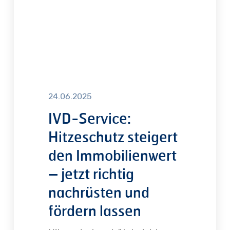
–
jetzt
richtig
nachrüsten
und
fördern
lassen
24.06.2025
IVD-Service:
Hitzeschutz steigert
den Immobilienwert
– jetzt richtig
nachrüsten und
fördern lassen