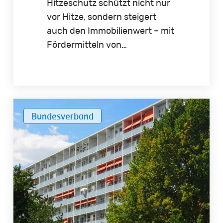
Hitzeschutz schützt nicht nur
vor Hitze, sondern steigert
auch den Immobilienwert – mit
Fördermitteln von…
Die
Bundesverband
Hitze
bleibt
draußen