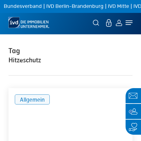
Skip
|
|
|
Bundesverband
IVD Berlin-Brandenburg
IVD Mitte
IVD
to
Menu
main
content
Tag
Hitzeschutz
IVD-
Allgemein
Service:
Hitzeschutz
steigert
den
Immobilienwert