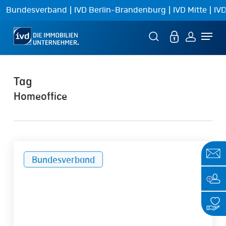
Skip
|
|
|
Bundesverband
IVD Berlin-Brandenburg
IVD Mitte
IVD
to
Menu
main
content
Tag
Homeoffice
Das
Bundesverband
häusliche
Arbeitszimmer
–
Neue
Regelungen