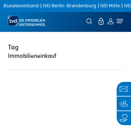
Skip
|
|
|
Bundesverband
IVD Berlin-Brandenburg
IVD Mitte
IVD
to
Menu
main
content
Tag
Immobilieneinkauf