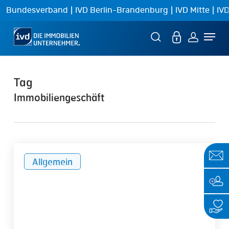
Skip
|
|
|
Bundesverband
IVD Berlin-Brandenburg
IVD Mitte
IVD
to
Menu
main
content
Tag
Immobiliengeschäft
Warnhinweis:
Allgemein
Immobiliengeschäfte
in
Nordzypern