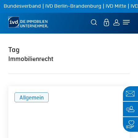
Skip
|
|
|
Bundesverband
IVD Berlin-Brandenburg
IVD Mitte
IVD
to
Menu
main
content
Tag
Immobilienrecht
IVD-
Allgemein
Service:
Garage
ist
kein
Abstellort