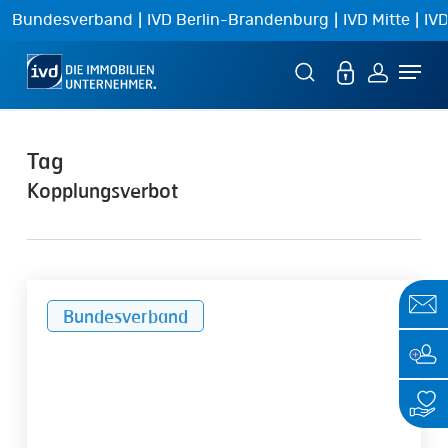
Skip
|
|
|
Bundesverband
IVD Berlin-Brandenburg
IVD Mitte
IVD
to
Menu
main
content
Tag
Kopplungsverbot
Photovoltaikanlagen
Bundesverband
auf
Mehrfamilienhäusern