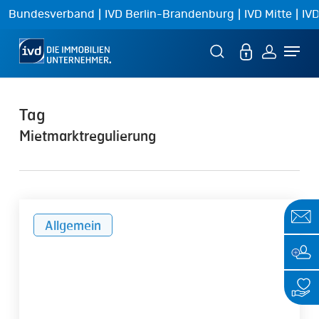
Skip
|
|
|
Bundesverband
IVD Berlin-Brandenburg
IVD Mitte
IVD
to
Menu
main
content
Tag
Mietmarktregulierung
„Neue
Allgemein
Kappungsgrenzen
und
weitere
Mietrechtsverschärfungen
lösen