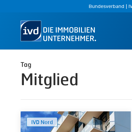
Skip
|
Bundesverband
I
to
main
content
Tag
Mitglied
Mietspiegel
IVD Nord
norddeutscher
Städte