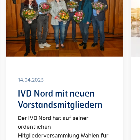
neuen
de
Vorstandsmitgliedern
Vol
ist
ein
„dr
Feh
14.04.2023
IVD Nord mit neuen
Vorstandsmitgliedern
Der IVD Nord hat auf seiner
ordentlichen
Mitgliederversammlung Wahlen für