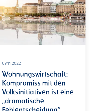
n
ksinitiativen
e
amatische
lentscheidung“
09.11.2022
Wohnungswirtschaft:
Kompromiss mit den
Volksinitiativen ist eine
„dramatische
Fehlentscheidung“