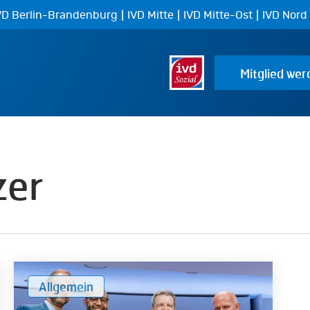
|
|
|
VD Berlin-Brandenburg
IVD Mitte
IVD Mitte-Ost
IVD Nord
Mitglied wer
zer
IVD
Allgemein
verleiht
ersten