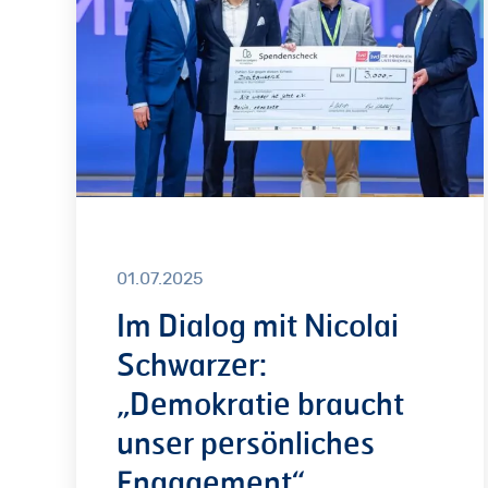
Nicolai
Schwarzer:
„Demokratie
braucht
unser
persönliches
Engagement“
01.07.2025
Im Dialog mit Nicolai
Schwarzer:
„Demokratie braucht
unser persönliches
Engagement“