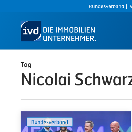
Skip
|
Bundesverband
I
to
main
content
Tag
Nicolai Schwar
Im
Bundesverband
Dialog
mit