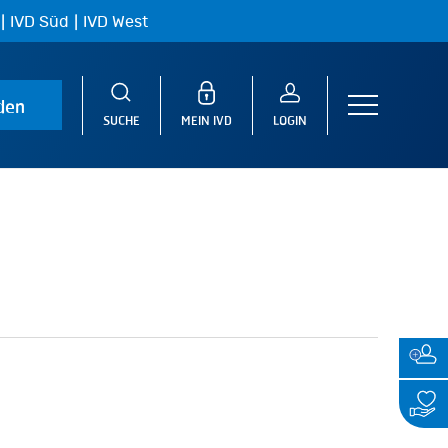
|
|
IVD Süd
IVD West
den
Menu
SUCHE
MEIN IVD
LOGIN