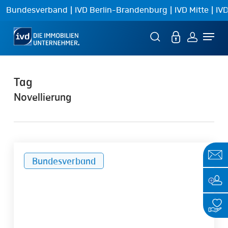
Skip
|
|
|
Bundesverband
IVD Berlin-Brandenburg
IVD Mitte
IVD
to
Menu
main
content
Tag
Novellierung
Novellierung
Bundesverband
des
Wertermittlungsrechts