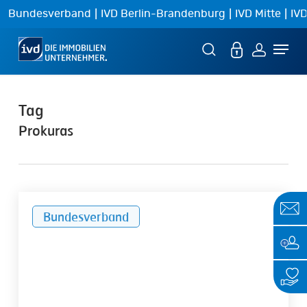
Skip
|
|
|
Bundesverband
IVD Berlin-Brandenburg
IVD Mitte
IVD
to
Menu
main
content
Tag
Prokuras
Faire
Bundesverband
Nachfolge-
Regelung
für
Hausverwalter