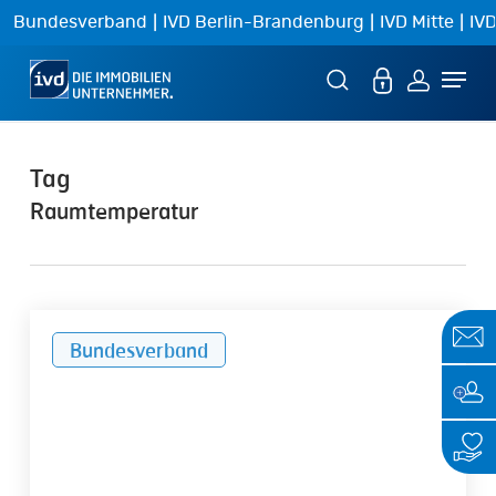
Skip
|
|
|
Bundesverband
IVD Berlin-Brandenburg
IVD Mitte
IVD
to
Menu
main
content
Tag
Raumtemperatur
Rebound-
Bundesverband
Effekt
bei
Gebäudesanierungen:
Höhere
Raumtemperaturen