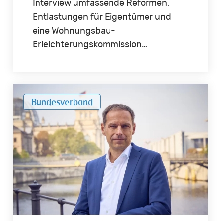
Interview umfassende Reformen,
Entlastungen für Eigentümer und
eine Wohnungsbau-
Erleichterungskommission…
„Die
Bundesverband
deutsche
Wirtschaft
ist
in
Gefahr“
–
Im
Dialog
mit