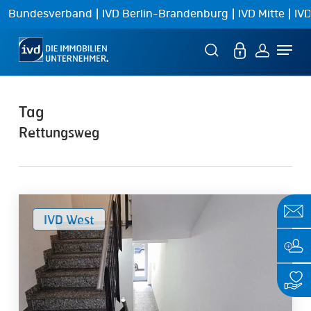
Skip
|
|
|
Bundesverband
IVD Berlin-Brandenburg
IVD Mitte
IVD
to
Menu
main
content
Tag
Rettungsweg
Gefahrenquellen
IVD West
im
Treppenhaus
beseitigen