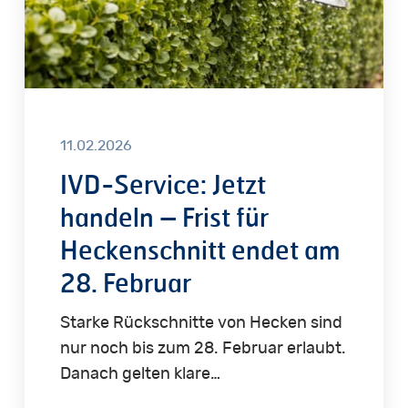
für
Heckenschnitt
endet
am
28.
Februar
11.02.2026
IVD-Service: Jetzt
handeln – Frist für
Heckenschnitt endet am
28. Februar
Starke Rückschnitte von Hecken sind
nur noch bis zum 28. Februar erlaubt.
Danach gelten klare…