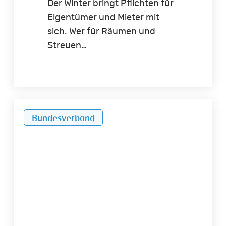
Der Winter bringt Pflichten für
Eigentümer und Mieter mit
sich. Wer für Räumen und
Streuen…
So
Bundesverband
schützen
Eigentümer
und
Mieter
ihr
Zuhause
vor
Einbrüchen.