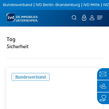
Skip
|
|
|
Bundesverband
IVD Berlin-Brandenburg
IVD Mitte
IVD
to
Menu
main
content
Tag
Sicherheit
Sicher
Bundesverband
durch
den
Winter
–
was