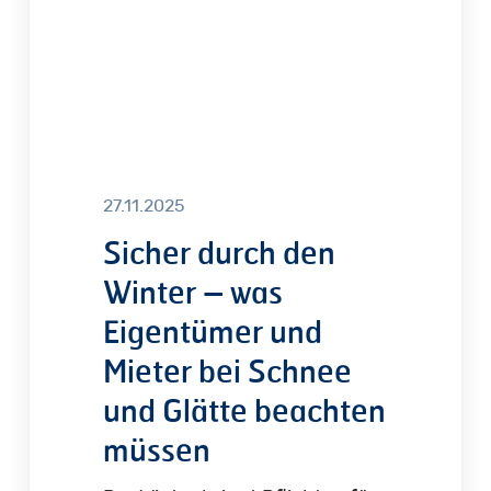
Eigentümer
und
Mieter
bei
Schnee
und
Glätte
27.11.2025
beachten
Sicher durch den
müssen
Winter – was
Eigentümer und
Mieter bei Schnee
und Glätte beachten
müssen