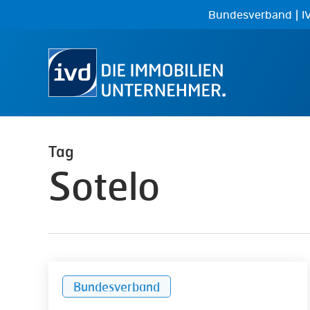
Skip
|
Bundesverband
I
to
main
content
Tag
Sotelo
„Wohnungspolitik
Bundesverband
braucht
Markt