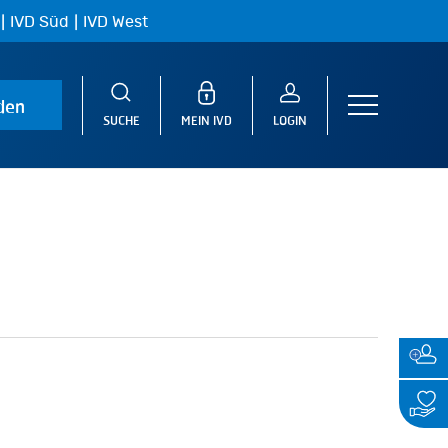
|
|
IVD Süd
IVD West
den
Menu
SUCHE
MEIN IVD
LOGIN