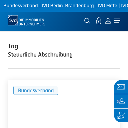
Skip
|
|
|
Bundesverband
IVD Berlin-Brandenburg
IVD Mitte
IVD
to
Menu
main
content
Tag
Steuerliche Abschreibung
Übergangsfrist
Bundesverband
der
ImmoWertV
endet
am
31.