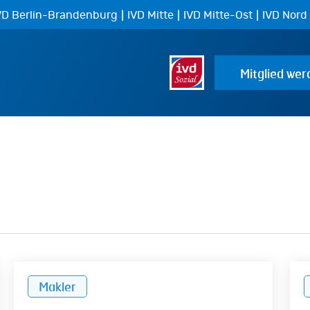
|
|
|
VD Berlin-Brandenburg
IVD Mitte
IVD Mitte-Ost
IVD Nord
Mitglied wer
Verkauf
Kle
Makler
von
Reg
Grundbesitz:
202