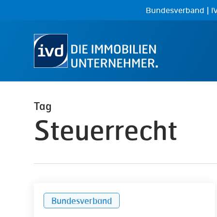
Skip
|
Bundesverband
I
to
main
content
Tag
Steuerrecht
Neuregelung
Bundesverband
der
Kfz-