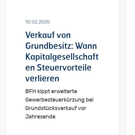
Wann
Da
Kapitalgesellschaften
änd
10.02.2025
Steuervorteile
sic
Verkauf von
verlieren
ste
Grundbesitz: Wann
Kapitalgesellschaft
en Steuervorteile
verlieren
BFH kippt erweiterte
Gewerbesteuerkürzung bei
Grundstücksverkauf vor
Jahresende