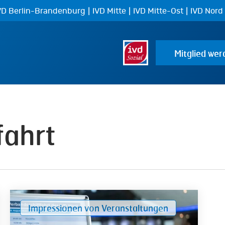
|
|
|
VD Berlin-Brandenburg
IVD Mitte
IVD Mitte-Ost
IVD Nord
Mitglied wer
fahrt
Impressionen
Impressionen von Veranstaltungen
von
der