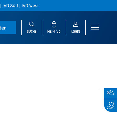
|
|
IVD Süd
IVD West
den
Menu
SUCHE
MEIN IVD
LOGIN