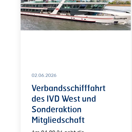
West
und
Sonderaktion
Mitgliedschaft
02.06.2026
Verbandsschifffahrt
des IVD West und
Sonderaktion
Mitgliedschaft