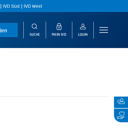
|
|
IVD Süd
IVD West
den
Menu
SUCHE
MEIN IVD
LOGIN