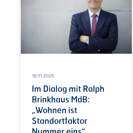
Ralph
Brinkhaus
MdB:
„Wohnen
ist
Standortfaktor
Nummer
eins“
18.11.2025
Im Dialog mit Ralph
Brinkhaus MdB:
„Wohnen ist
Standortfaktor
Nummer eins“