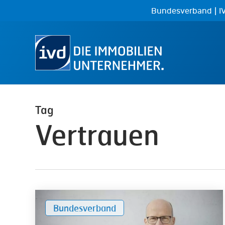
Skip
|
Bundesverband
I
to
main
content
Tag
Vertrauen
Im
Bundesverband
Dialog
mit