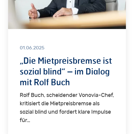
im
Dialog
mit
Rolf
Buch
01.06.2025
„Die Mietpreisbremse ist
sozial blind“ – im Dialog
mit Rolf Buch
Rolf Buch, scheidender Vonovia-Chef,
kritisiert die Mietpreisbremse als
sozial blind und fordert klare Impulse
für…