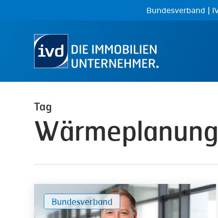
Skip
|
Bundesverband
I
to
main
content
Tag
Wärmeplanung
Kommunale
Bundesverband
Wärmeplanung
muss