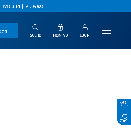
|
|
IVD Süd
IVD West
den
Menu
SUCHE
MEIN IVD
LOGIN