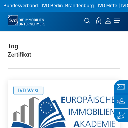
Skip
|
|
|
Bundesverband
IVD Berlin-Brandenburg
IVD Mitte
IVD
to
Menu
main
content
Tag
Zertifikat
Europäische
IVD West
Immobilien
Akademie
–
Die
Fachschule