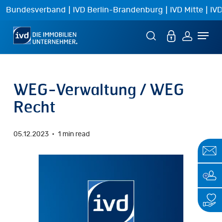
Skip
|
|
|
Bundesverband
IVD Berlin-Brandenburg
IVD Mitte
IVD
to
Menu
main
content
WEG-Verwaltung / WEG
Recht
05.12.2023
1 min read