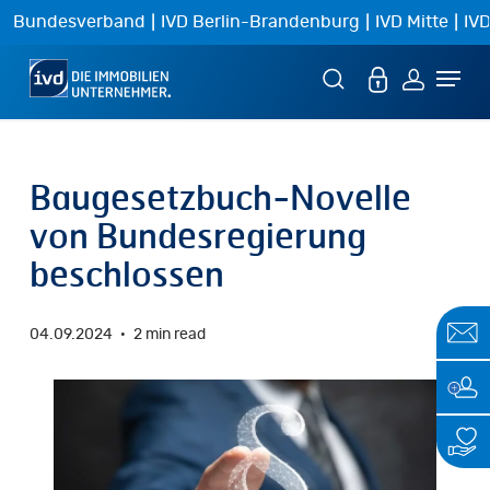
Skip
|
|
|
Bundesverband
IVD Berlin-Brandenburg
IVD Mitte
IVD
to
Menu
main
content
Baugesetzbuch-Novelle
von Bundesregierung
beschlossen
04.09.2024
2 min read