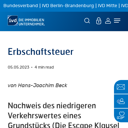
Skip
|
|
|
Bundesverband
IVD Berlin-Brandenburg
IVD Mitte
IVD
to
Menu
main
content
Erbschaftsteuer
05.05.2023
4 min read
von Hans-Joachim Beck
Nachweis des niedrigeren
Verkehrswertes eines
Grundstücks (Die Escape Klausel