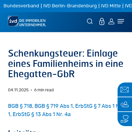
Skip
|
|
|
Bundesverband
IVD Berlin-Brandenburg
IVD Mitte
IVD
to
Menu
main
content
Schenkungsteuer: Einlage
eines Familienheims in eine
Ehegatten-GbR
04.11.2025
6 min read
BGB § 718
,
BGB § 719 Abs 1
,
ErbStG § 7 Abs 1 Nr.
1
,
ErbStG § 13 Abs 1 Nr. 4a