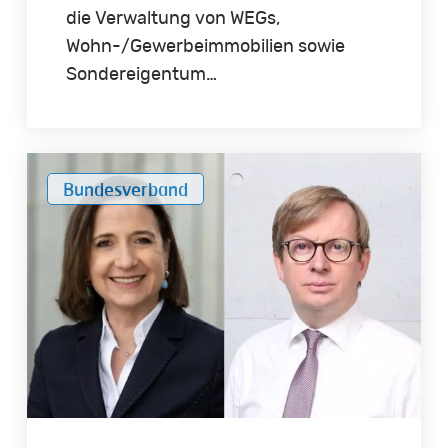
die Verwaltung von WEGs,
Wohn-/Gewerbeimmobilien sowie
Sondereigentum…
Carolin
Bundesverband
Hegenbarth
in
CEPI-
Vorstand
gewählt
–
Dr.
Christian
Osthus
wird