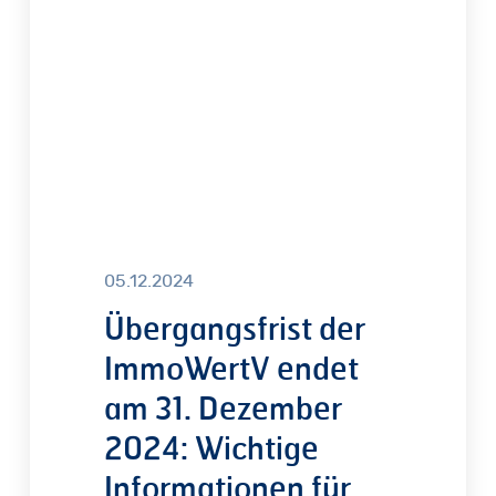
am
31.
Dezember
2024:
Wichtige
Informationen
für
Sachverständige
05.12.2024
Übergangsfrist der
ImmoWertV endet
am 31. Dezember
2024: Wichtige
Informationen für