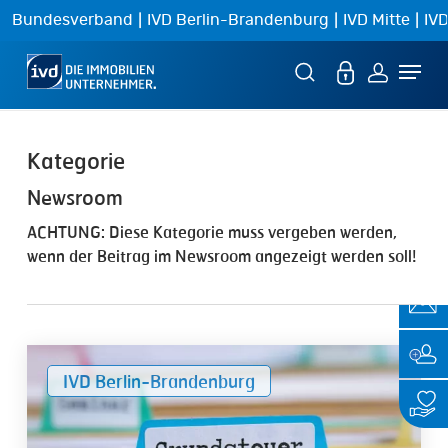
Skip
|
|
|
Bundesverband
IVD Berlin-Brandenburg
IVD Mitte
IVD
to
Menu
main
content
Newsroom
ACHTUNG: Diese Kategorie muss vergeben werden,
wenn der Beitrag im Newsroom angezeigt werden soll!
Grundsteuer-
IVD Berlin-Brandenburg
Irrweg:
IVD
Berlin-