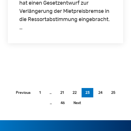
hat einen Gesetzentwurf zur
Verlängerung der Mietpreisbremse in
die Ressortabstimmung eingebracht.
…
Previous
1
…
21
22
23
24
25
…
46
Next