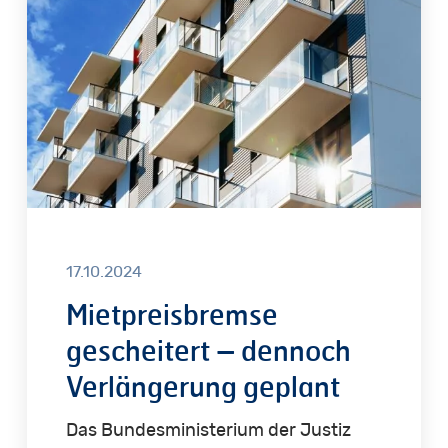
–
dennoch
Verlängerung
geplant
17.10.2024
Mietpreisbremse
gescheitert – dennoch
Verlängerung geplant
Das Bundesministerium der Justiz