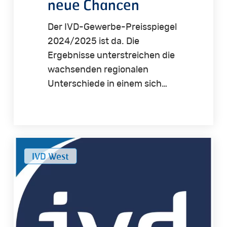
neue Chancen
Der IVD-Gewerbe-Preisspiegel
2024/2025 ist da. Die
Ergebnisse unterstreichen die
wachsenden regionalen
Unterschiede in einem sich…
Professionelle
IVD West
Hilfe
vom
IVD
Makler
ist