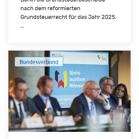
Berlin die Grundsteuerbescheide
nach dem reformierten
Grundsteuerrecht für das Jahr 2025.
…
Jede
Bundesverband
zusätzliche
Wohnung
ist
eine
gute
Wohnung!