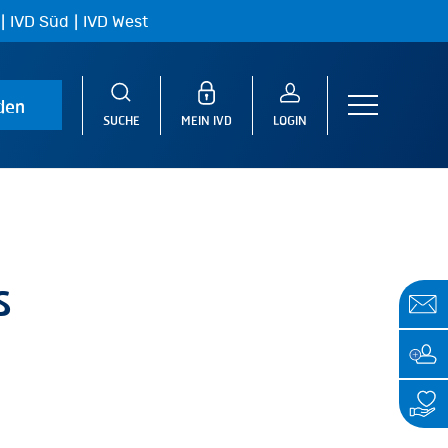
|
|
IVD Süd
IVD West
den
Menu
SUCHE
MEIN IVD
LOGIN
s