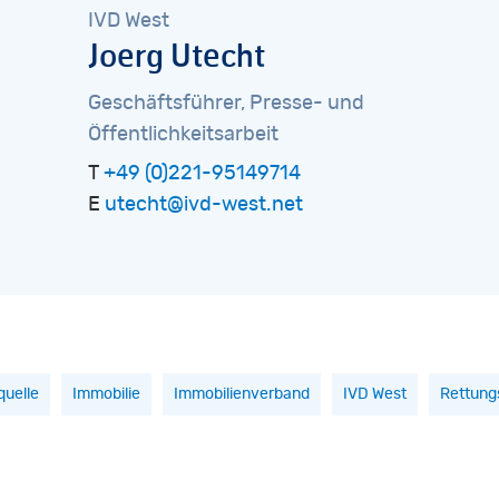
IVD
West
Joerg
Utecht
Geschäftsführer,
Presse-
und
Öffentlichkeitsarbeit
T
+49 (0)221-95149714
E
utecht@ivd-west.net
uelle
Immobilie
Immobilienverband
IVD West
Rettun