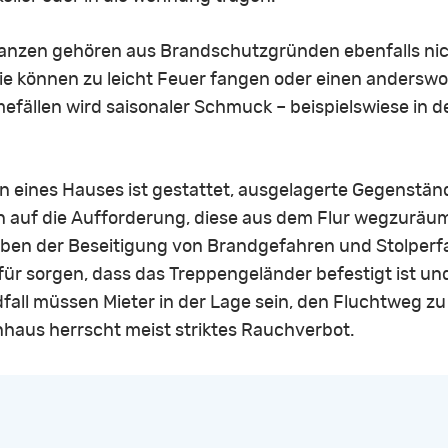
flanzen gehören aus Brandschutzgründen ebenfalls ni
 Sie können zu leicht Feuer fangen oder einen anders
fällen wird saisonaler Schmuck – beispielswiese in d
n eines Hauses ist gestattet, ausgelagerte Gegenstän
 auf die Aufforderung, diese aus dem Flur wegzuräumen,
Neben der Beseitigung von Brandgefahren und Stolperf
ür sorgen, dass das Treppengeländer befestigt ist un
dfall müssen Mieter in der Lage sein, den Fluchtweg z
nhaus herrscht meist striktes Rauchverbot.