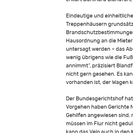
Eindeutige und einheitlich
Treppenhäusern grundsätzli
Brandschutzbestimmungen e
Hausordnung an die Mieter
untersagt werden – das Ab
wenig übrigens wie die Fuß
annimmt“, präzisiert Bland
nicht gern gesehen. Es ka
vorhanden ist, der Wagen kei
Der Bundesgerichtshof ha
Vorgehen haben Gerichte Nu
Gehilfen angewiesen sind, 
müssen im Flur nicht gedul
kann das Velo auch in den K