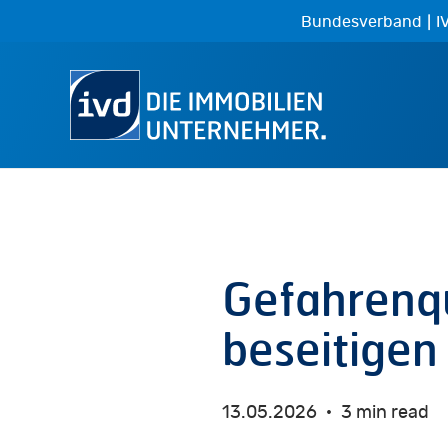
Skip
|
Bundesverband
I
to
main
content
Gefahrenq
beseitigen
13.05.2026
3 min read