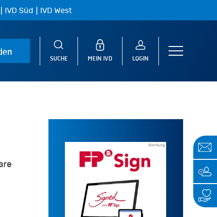
|
|
IVD Süd
IVD West
den
Menu
SUCHE
MEIN IVD
LOGIN
are