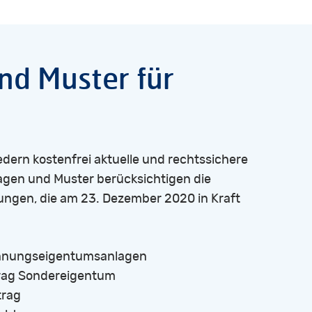
nur einfach in einem
en Anschein der Individualität hat.
 Makler zu verweisen, ein konkreter Wert
nd
Muster
für
n.
edern kostenfrei aktuelle und rechtssichere
agen und Muster berücksichtigen die
ngen, die am 23. Dezember 2020 in Kraft
ohnungseigentumsanlagen
rag Sondereigentum
trag