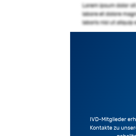
Lorem ipsum dolor sit
labore et dolore magn
laboris nisi ut aliqu
IVD-Mitglieder erh
Kontakte zu unser