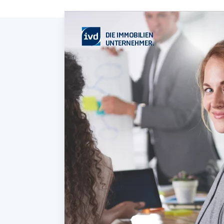
wenn sie als Individualvereinbarung get
Makleralleinauftragsformular zu ergänz
Vielmehr müssen dem Verzicht auf eige
gegenüberstehen. Das können besonder
Wenn der Makler erfolgreich einen Käufe