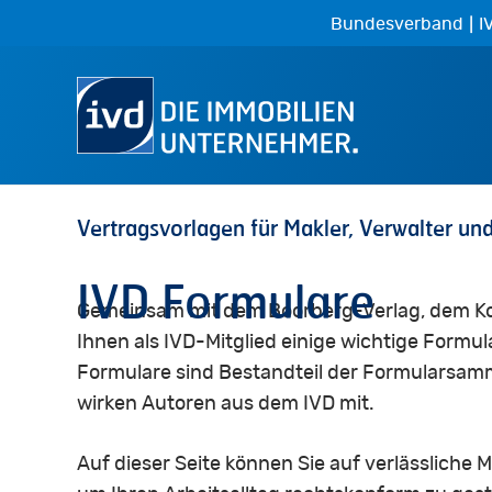
Skip
|
Bundesverband
I
to
main
content
Vertragsvorlagen
für
Makler,
Verwalter
un
IVD
Formulare
Gemeinsam mit dem Boorberg-Verlag, dem Koop
Ihnen als IVD-Mitglied einige wichtige Formula
Formulare sind Bestandteil der Formularsamm
wirken Autoren aus dem IVD mit.
Auf dieser Seite können Sie auf verlässliche 