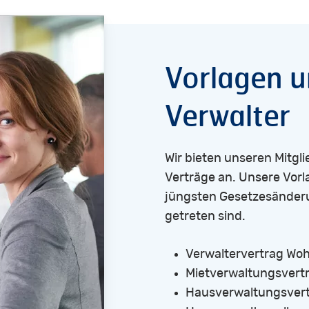
roffen wird. Es reicht aber nicht, eine solche Klausel 
en, auch wenn dies handschriftlich erfolgt und damit d
ne Verkaufsbemühungen und der Verpflichtung, an den
e Vermarktungstätigkeiten sein.
Vorlagen
u
r findet, hat er Anspruch auf die vereinbarte Provisio
Verwalter
Wir bieten unseren Mitgli
Verträge an. Unsere Vorl
jüngsten Gesetzesänderu
getreten sind.
Verwaltervertrag W
Mietverwaltungsvert
Hausverwaltungsver