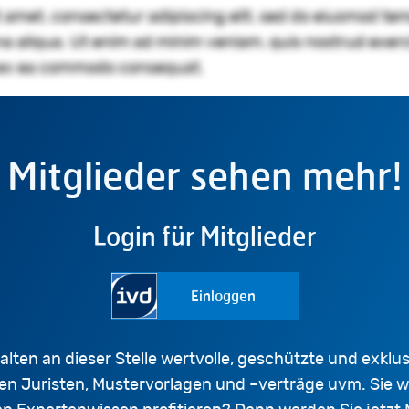
 amet, consectetur adipiscing elit, sed do eiusmod tem
a aliqua. Ut enim ad minim veniam, quis nostrud exerc
ip ex ea commodo consequat.
Mitglieder sehen mehr!
Login für Mitglieder
Einloggen
alten an dieser Stelle wertvolle, geschützte und exklusi
en Juristen, Mustervorlagen und –verträge uvm. Sie 