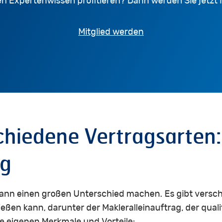
en Expertenwissen profitieren? Dann werden Sie jetzt M
Mitglied werden
chiedene
Vertragsarten:
ag
kann einen großen Unterschied machen. Es gibt versch
ßen kann, darunter der Makleralleinauftrag, der qualif
ne eigenen Merkmale und Vorteile: