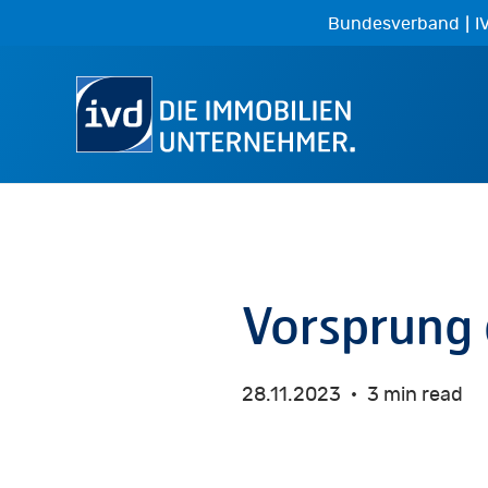
Skip
|
Bundesverband
I
to
main
content
Vorsprung
28.11.2023
3 min read