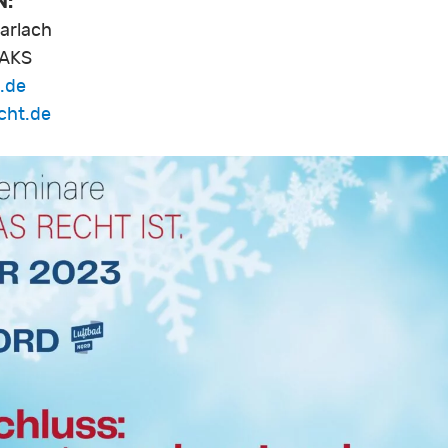
N:
arlach
 AKS
.de
cht.de