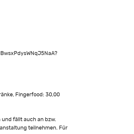
.gl/aBwsxPdysWNqJ5NaA?
tränke, Fingerfood: 30,00
 und fällt auch an bzw.
ranstaltung teilnehmen. Für