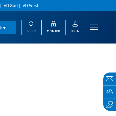
|
|
IVD Süd
IVD West
den
Menu
SUCHE
MEIN IVD
LOGIN